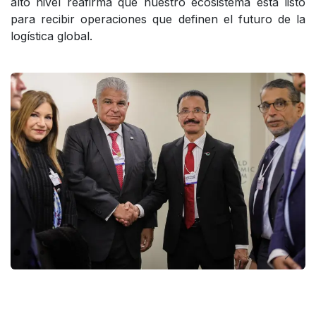
alto nivel reafirma que nuestro ecosistema está listo
para recibir operaciones que definen el futuro de la
logística global.
Anterior
Sigui