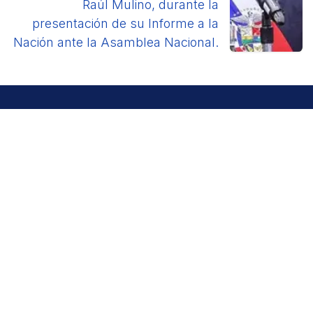
Raúl Mulino, durante la
presentación de su Informe a la
Nación ante la Asamblea Nacional.
Contáctenos
+507 504-2500
comunicaciones@app.gob.pa
Dirección
Veracruz, Arraiján, Boulevard Panamá Pacífico con
Ave. Suliber Edificios No. 1, 2 y 141, Apartado Postal /